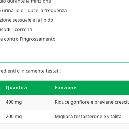
dio durante la minzione
o urinario e riduce la frequenza
ione sessuale e la libido
isodi ricorrenti
te contro l'ingrossamento
edienti clinicamente testati:
Quantità
Funzione
400 mg
Riduce gonfiore e previene cresc
200 mg
Migliora testosterone e vitalità