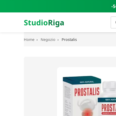
-5
Studio
Riga
Home
›
Negozio
›
Prostalis