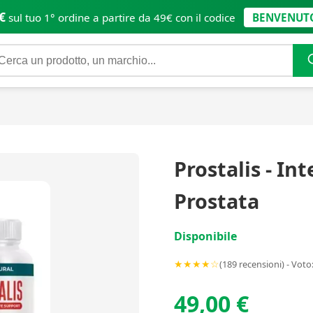
€
sul tuo 1° ordine a partire da 49€ con il codice
BENVENUT
Prostalis - In
Prostata
Disponibile
★★★★☆
(189 recensioni) - Voto:
49,00 €