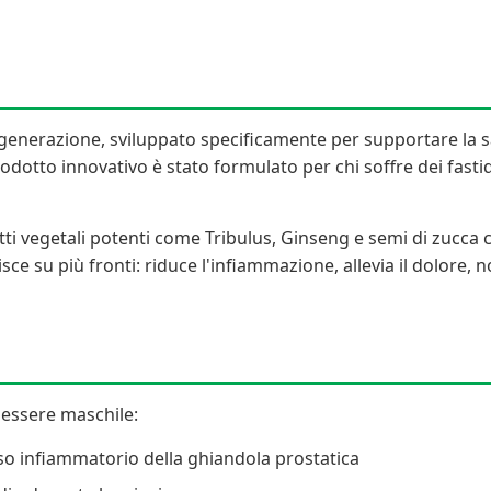
generazione, sviluppato specificamente per supportare la salu
otto innovativo è stato formulato per chi soffre dei fastidi t
ti vegetali potenti come Tribulus, Ginseng e semi di zucca c
isce su più fronti: riduce l'infiammazione, allevia il dolore,
nessere maschile:
so infiammatorio della ghiandola prostatica