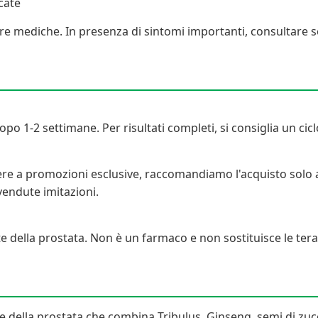
cate
cure mediche. In presenza di sintomi importanti, consultare
opo 1-2 settimane. Per risultati completi, si consiglia un ci
dere a promozioni esclusive, raccomandiamo l'acquisto solo a
endute imitazioni.
te della prostata. Non è un farmaco e non sostituisce le ter
te della prostata che combina Tribulus, Ginseng, semi di zucc