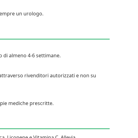
 sempre un urologo.
clo di almeno 4-6 settimane.
ttraverso rivenditori autorizzati e non su
apie mediche prescritte.
a, Licopene e Vitamina C. Allevia