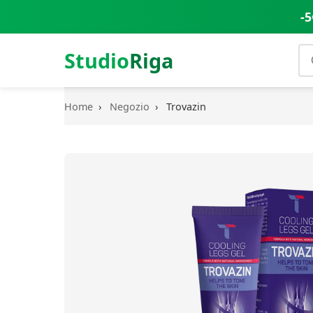
-5
Studio
Riga
Home
›
Negozio
›
Trovazin