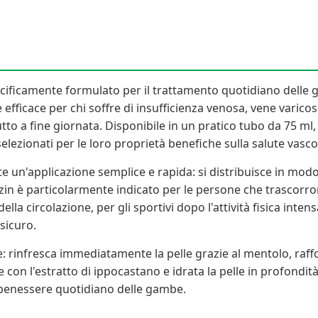
ecificamente formulato per il trattamento quotidiano delle 
icace per chi soffre di insufficienza venosa, vene varicose, 
to a fine giornata. Disponibile in un pratico tubo da 75 ml,
elezionati per le loro proprietà benefiche sulla salute vasc
e un'applicazione semplice e rapida: si distribuisce in modo
vazin è particolarmente indicato per le persone che trascorr
circolazione, per gli sportivi dopo l'attività fisica inten
sicuro.
 rinfresca immediatamente la pelle grazie al mentolo, raffor
e con l'estratto di ippocastano e idrata la pelle in profondi
l benessere quotidiano delle gambe.