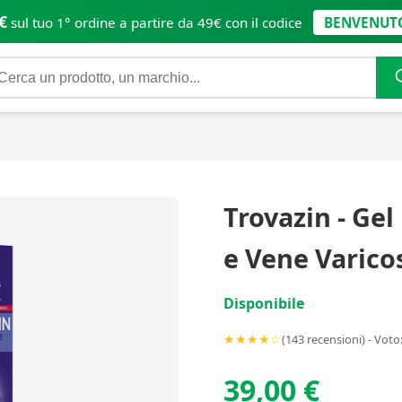
€
sul tuo 1° ordine a partire da 49€ con il codice
BENVENUT
Trovazin - Ge
e Vene Varico
Disponibile
★★★★☆
(143 recensioni) - Voto:
39,00 €