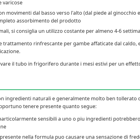
e varicose
movimenti dal basso verso l'alto (dal piede al ginocchio e po
ompleto assorbimento del prodotto
imali, si consiglia un utilizzo costante per almeno 4-6 setti
e trattamento rinfrescante per gambe affaticate dal caldo, e 
icazione.
vare il tubo in frigorifero durante i mesi estivi per un effet
 ingredienti naturali e generalmente molto ben tollerato da
è opportuno tenere presente quanto segue:
i particolarmente sensibili a uno o piu ingredienti potrebbe
one
presente nella formula puo causare una sensazione di fred