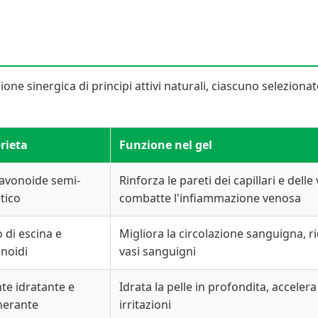
ne sinergica di principi attivi naturali, ciascuno seleziona
rieta
Funzione nel gel
lavonoide semi-
Rinforza le pareti dei capillari e dell
etico
combatte l'infiammazione venosa
o di escina e
Migliora la circolazione sanguigna, r
onoidi
vasi sanguigni
te idratante e
Idrata la pelle in profondita, acceler
nerante
irritazioni