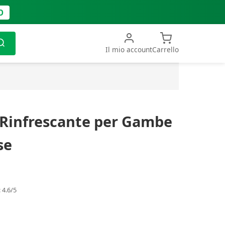
O
Il mio account
Carrello
l Rinfrescante per Gambe
se
 4.6/5