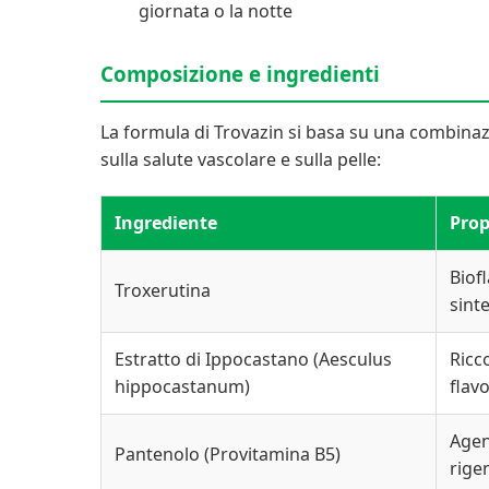
giornata o la notte
Composizione e ingredienti
La formula di Trovazin si basa su una combinazio
sulla salute vascolare e sulla pelle:
Ingrediente
Prop
Biof
Troxerutina
sint
Estratto di Ippocastano (Aesculus
Ricc
hippocastanum)
flav
Agen
Pantenolo (Provitamina B5)
rige