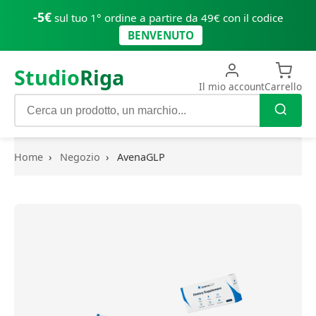
-5€
sul tuo 1° ordine a partire da 49€ con il codice
BENVENUTO
Studio
Riga
Il mio account
Carrello
Home
›
Negozio
›
AvenaGLP