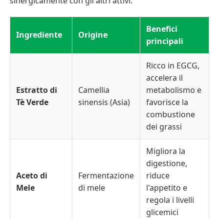
sinergicamente con gli altri attivi:
Benefici
Ingrediente
Origine
principali
Ricco in EGCG,
accelera il
Estratto di
Camellia
metabolismo e
Tè Verde
sinensis (Asia)
favorisce la
combustione
dei grassi
Migliora la
digestione,
Aceto di
Fermentazione
riduce
Mele
di mele
l'appetito e
regola i livelli
glicemici