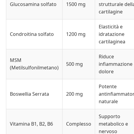
Glucosamina solfato
1500 mg
strutturale dell
cartilagine
Elasticità e
Condroitina solfato
1200 mg
idratazione
cartilaginea
Riduce
MSM
500 mg
infiammazione 
(Metilsulfonilmetano)
dolore
Potente
Boswellia Serrata
200 mg
antinfiammator
naturale
Supporto
Vitamina B1, B2, B6
Complesso
metabolico e
nervoso