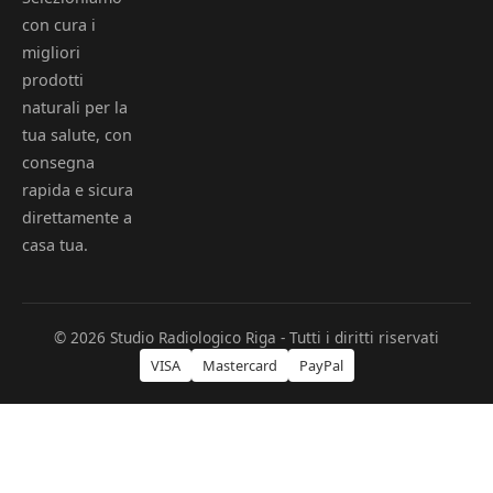
con cura i
migliori
prodotti
naturali per la
tua salute, con
consegna
rapida e sicura
direttamente a
casa tua.
© 2026 Studio Radiologico Riga - Tutti i diritti riservati
VISA
Mastercard
PayPal