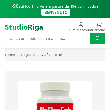
-5€
sul tuo 1° ordine a partire da 49€ con il codice
BENVENUTO
Studio
Riga
Il mio account
Carrello
Home
›
Negozio
›
Diaflex Forte