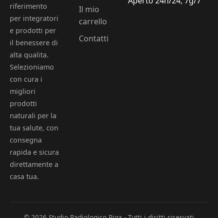
Aperto 24h/24, 7g/7
riferimento
Il mio
per integratori
carrello
e prodotti per
Contatti
il benessere di
alta qualita.
Selezioniamo
con cura i
migliori
prodotti
naturali per la
tua salute, con
consegna
rapida e sicura
direttamente a
casa tua.
© 2026 Studio Radiologico Riga - Tutti i diritti riservati