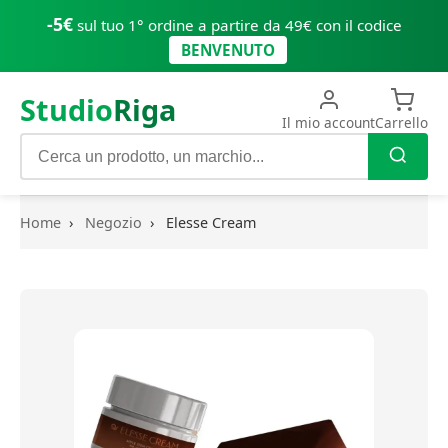
-5€
sul tuo 1° ordine a partire da 49€ con il codice
BENVENUTO
Studio
Riga
Il mio account
Carrello
Home
›
Negozio
›
Elesse Cream