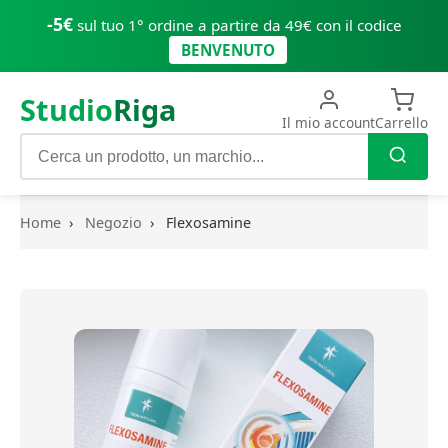
-5€
sul tuo 1° ordine a partire da 49€ con il codice
BENVENUTO
Studio
Riga
Il mio account
Carrello
Home
›
Negozio
›
Flexosamine