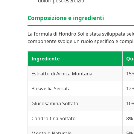
dolori post-esercizio.
Composizione e ingredienti
La formula di Hondro Sol è stata sviluppata sele
componente svolge un ruolo specifico e comp
Ingrediente
Qu
Estratto di Arnica Montana
15
Boswellia Serrata
12
Glucosamina Solfato
10
Condroitina Solfato
8%
Mentolo Naturale
5%