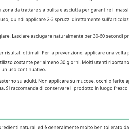
a zona da trattare sia pulita e asciutta per garantire il mass
l'uso, quindi applicare 2-3 spruzzi direttamente sull'articol
re. Lasciare asciugare naturalmente per 30-60 secondi prima
r risultati ottimali. Per la prevenzione, applicare una volta pr
utilizzo costante per almeno 30 giorni. Molti utenti riporta
n un uso continuativo.
sterno su adulti. Non applicare su mucose, occhi o ferite ap
Si raccomanda di conservare il prodotto in luogo fresco e a
edienti naturali ed è generalmente molto ben tollerato dal