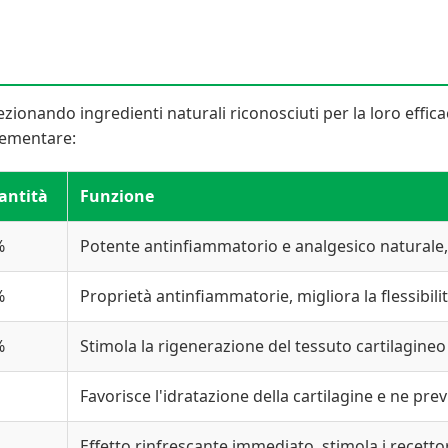
zionando ingredienti naturali riconosciuti per la loro efficac
lementare:
antità
Funzione
%
Potente antinfiammatorio e analgesico naturale, 
%
Proprietà antinfiammatorie, migliora la flessibilit
%
Stimola la rigenerazione del tessuto cartilagineo
Favorisce l'idratazione della cartilagine e ne pr
Effetto rinfrescante immediato, stimola i recettor