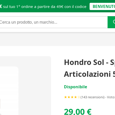
€
sul tuo 1° ordine a partire da 49€ con il codice
BENVENUT
Hondro Sol - 
Articolazioni
Disponibile
★★★★☆
(143 recensioni) - Voto:
29,00 €