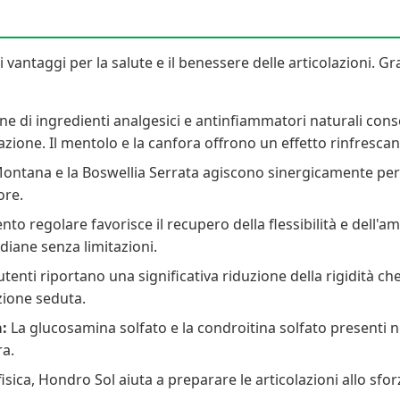
vantaggi per la salute e il benessere delle articolazioni. Gr
e di ingredienti analgesici e antinfiammatori naturali con
cazione. Il mentolo e la canfora offrono un effetto rinfresca
ontana e la Boswellia Serrata agiscono sinergicamente per r
ore.
nto regolare favorisce il recupero della flessibilità e dell'
diane senza limitazioni.
tenti riportano una significativa riduzione della rigidità che s
izione seduta.
:
La glucosamina solfato e la condroitina solfato presenti n
ra.
fisica, Hondro Sol aiuta a preparare le articolazioni allo sfo