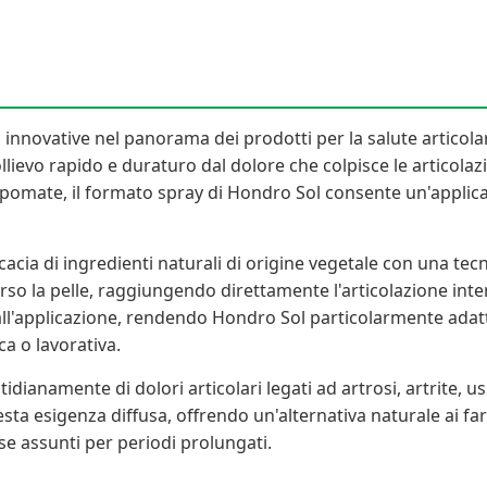
nnovative nel panorama dei prodotti per la salute articolare d
lievo rapido e duraturo dal dolore che colpisce le articolazio
e pomate, il formato spray di Hondro Sol consente un'applica
cacia di ingredienti naturali di origine vegetale con una te
verso la pelle, raggiungendo direttamente l'articolazione i
all'applicazione, rendendo Hondro Sol particolarmente adatt
ca o lavorativa.
tidianamente di dolori articolari legati ad artrosi, artrite, u
ta esigenza diffusa, offrendo un'alternativa naturale ai fa
 se assunti per periodi prolungati.