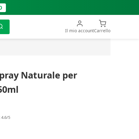
O
Il mio account
Carrello
Spray Naturale per
 50ml
 4.6/5