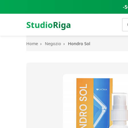
-5
Studio
Riga
Home
›
Negozio
›
Hondro Sol