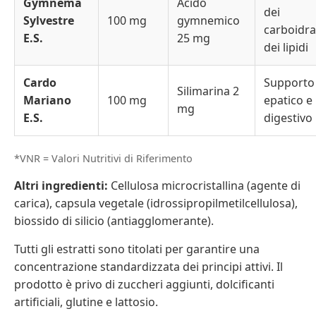
Gymnema
Acido
dei
Sylvestre
100 mg
gymnemico
carboidra
E.S.
25 mg
dei lipidi
Cardo
Supporto
Silimarina 2
Mariano
100 mg
epatico e
mg
E.S.
digestivo
*VNR = Valori Nutritivi di Riferimento
Altri ingredienti:
Cellulosa microcristallina (agente di
carica), capsula vegetale (idrossipropilmetilcellulosa),
biossido di silicio (antiagglomerante).
Tutti gli estratti sono titolati per garantire una
concentrazione standardizzata dei principi attivi. Il
prodotto è privo di zuccheri aggiunti, dolcificanti
artificiali, glutine e lattosio.