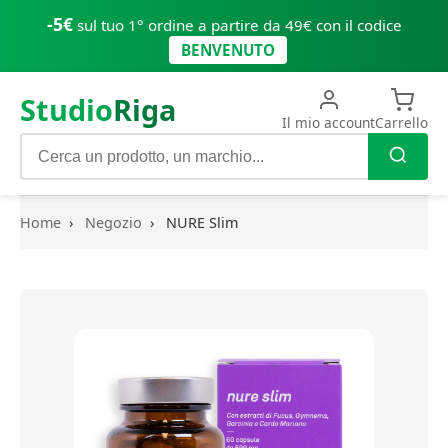
-5€
sul tuo 1° ordine a partire da 49€ con il codice
BENVENUTO
Studio
Riga
Il mio account
Carrello
Home
›
Negozio
›
NURE Slim