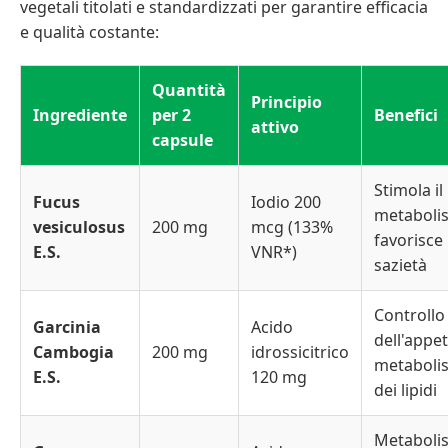
vegetali titolati e standardizzati per garantire efficacia
e qualità costante:
Quantità
Principio
Ingrediente
per 2
Benefici
attivo
capsule
Stimola il
Fucus
Iodio 200
metaboli
vesiculosus
200 mg
mcg (133%
favorisce 
E.S.
VNR*)
sazietà
Controllo
Garcinia
Acido
dell'appet
Cambogia
200 mg
idrossicitrico
metaboli
E.S.
120 mg
dei lipidi
Metaboli