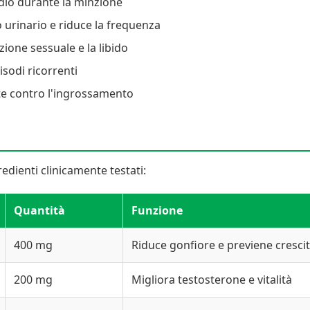
dio durante la minzione
o urinario e riduce la frequenza
ione sessuale e la libido
isodi ricorrenti
te contro l'ingrossamento
edienti clinicamente testati:
Quantità
Funzione
400 mg
Riduce gonfiore e previene cresc
200 mg
Migliora testosterone e vitalità