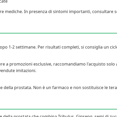
cate
cure mediche. In presenza di sintomi importanti, consultare
opo 1-2 settimane. Per risultati completi, si consiglia un ci
dere a promozioni esclusive, raccomandiamo l'acquisto solo a
endute imitazioni.
te della prostata. Non è un farmaco e non sostituisce le ter
te della prostata che combina Tribulus, Ginseng, semi di zucc