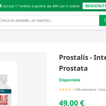
€
sul tuo 1° ordine a partire da 49€ con il codice
BENVENUT
Prostalis - In
Prostata
Disponibile
★★★★☆
(189 recensioni) - Voto:
49,00 €