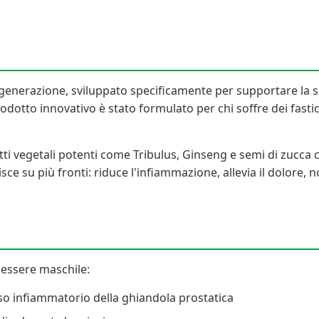
generazione, sviluppato specificamente per supportare la salu
otto innovativo è stato formulato per chi soffre dei fastidi t
ti vegetali potenti come Tribulus, Ginseng e semi di zucca c
isce su più fronti: riduce l'infiammazione, allevia il dolore,
nessere maschile:
so infiammatorio della ghiandola prostatica