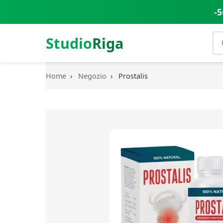
-5
Studio
Riga
Home
›
Negozio
›
Prostalis