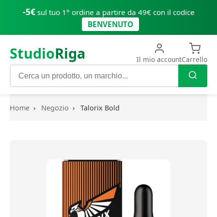
-5€
sul tuo 1° ordine a partire da 49€ con il codice
BENVENUTO
Studio
Riga
Il mio account
Carrello
Home
›
Negozio
›
Talorix Bold